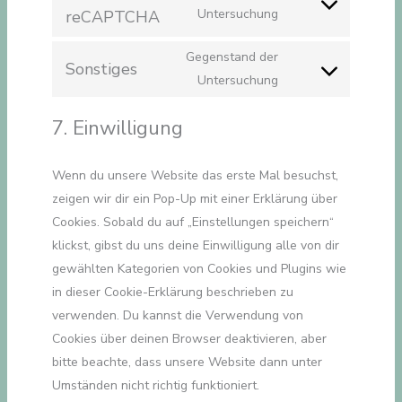
google-
Consent
Untersuchung
reCAPTCHA
fonts
to
Gegenstand der
service
Sonstiges
Consent
Untersuchung
google-
to
recaptcha
7. Einwilligung
service
sonstiges
Wenn du unsere Website das erste Mal besuchst,
zeigen wir dir ein Pop-Up mit einer Erklärung über
Cookies. Sobald du auf „Einstellungen speichern“
klickst, gibst du uns deine Einwilligung alle von dir
gewählten Kategorien von Cookies und Plugins wie
in dieser Cookie-Erklärung beschrieben zu
verwenden. Du kannst die Verwendung von
Cookies über deinen Browser deaktivieren, aber
bitte beachte, dass unsere Website dann unter
Umständen nicht richtig funktioniert.